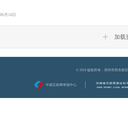
06月24日
加载
© 2018 版权所有：郑州市郑
中国互联网举报中心