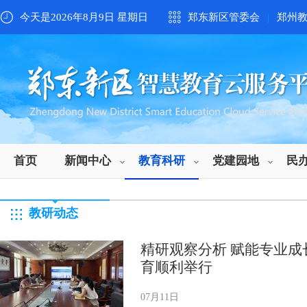
今天是2026年8月9日 星期日
郑东新区管委会
|
郑州
首页
新闻中心
教育科研
党建园地
民
教研动态
精研观察分析 赋能专业成
育顺利举行
07月11日