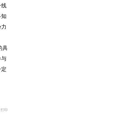
一线
科知
份力
的具
参与
一定
|
打印