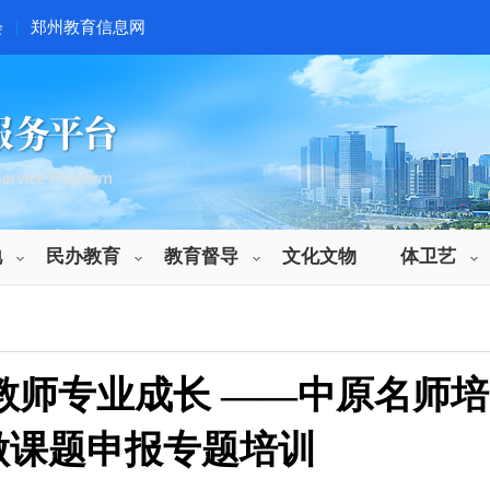
会
|
郑州教育信息网
地
民办教育
教育督导
文化文物
体卫艺
教师专业成长 ——中原名师培
做课题申报专题培训