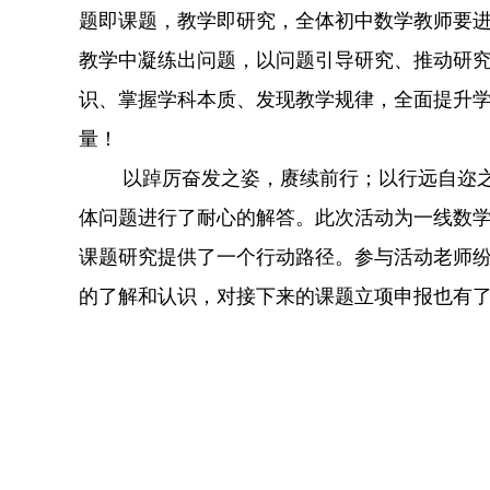
题即课题，教学即研究，全体初中数学教师要
教学中凝练出问题，以问题引导研究、推动研
识、掌握学科本质、发现教学规律，全面提升
量！
以踔厉奋发之姿，赓续前行；以行远自迩之
体问题进行了耐心的解答。此次活动为一线数
课题研究提供了一个行动路径。参与活动老师
的了解和认识，对接下来的课题立项申报也有