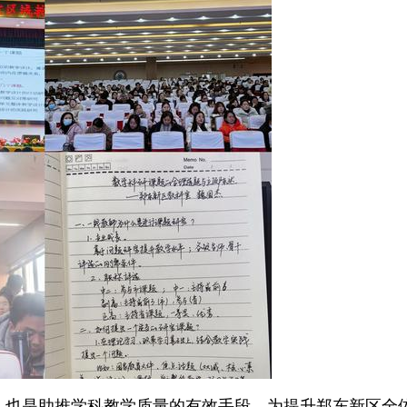
也是助推学科教学质量的有效手段。为提升郑东新区全