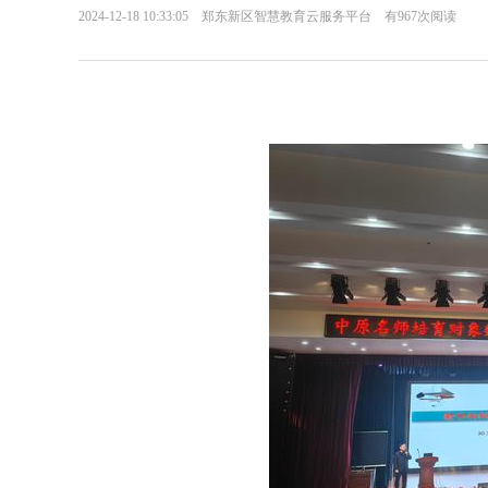
2024-12-18 10:33:05 郑东新区智慧教育云服务平台 有
967
次阅读