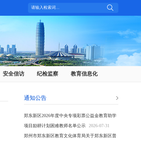
安全信访
纪检监察
教育信息化
通知公告
郑东新区2026年度中央专项彩票公益金教育助学
项目励耕计划困难教师名单公示
2026-07-31
郑州市郑东新区教育文化体育局关于郑东新区普