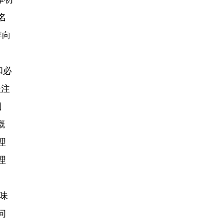
名
李向
和必
关注
围
概
理
理
味
问