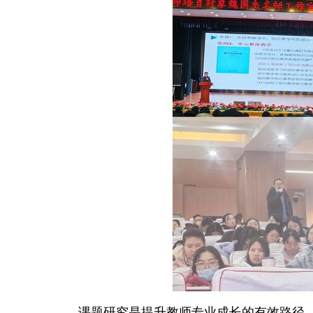
课题研究是提升教师专业成长的有效路径，