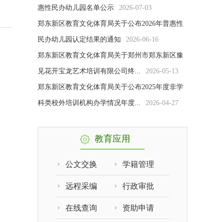
惠性民办幼儿园名单公示
2026-07-03
郑东新区教育文化体育局关于公布2026年普惠性
民办幼儿园认定结果的通知
2026-06-16
郑东新区教育文化体育局关于郑州市郑东新区豫
见花开宝龙艺术培训有限公司终...
2026-05-13
郑东新区教育文化体育局关于公布2025年度非学
科类校外培训机构办学情况年度...
2026-04-27
教育应用
公文交换
学籍管理
远程采编
行政审批
在线查询
资助申请