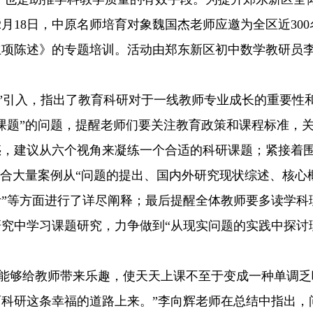
月18日，中原名师培育对象魏国杰老师应邀为全区近300
立项陈述》的专题培训。活动由郑东新区初中数学教研员
引入，指出了教育科研对于一线教师专业成长的重要性
课题”的问题，提醒老师们要关注教育政策和课程标准，
惑，建议从六个视角来凝练一个合适的科研课题；紧接着
结合大量案例从“问题的提出、国内外研究现状综述、核心
”等方面进行了详尽阐释；最后提醒全体教师要多读学科
究中学习课题研究，力争做到“从现实问题的实践中探讨
够给教师带来乐趣，使天天上课不至于变成一种单调乏
科研这条幸福的道路上来。”李向辉老师在总结中指出，